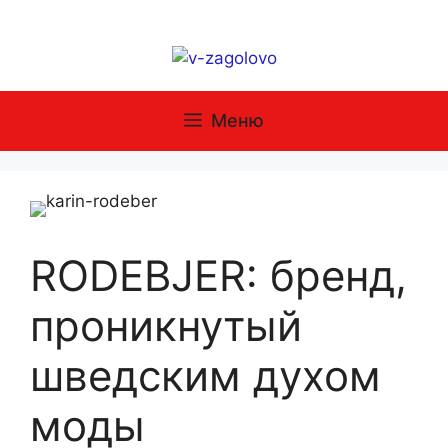
Перейти
к
содержимому
Меню
RODEBJER: бренд,
проникнутый
шведским духом
моды