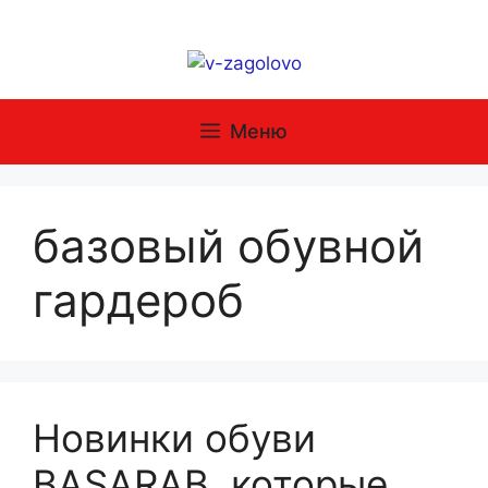
Перейти
к
содержимому
Меню
базовый обувной
гардероб
Новинки обуви
BASARAB, которые