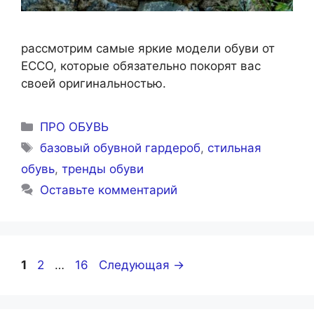
рассмотрим самые яркие модели обуви от
ЕССО, которые обязательно покорят вас
своей оригинальностью.
Рубрики
ПРО ОБУВЬ
Метки
базовый обувной гардероб
,
стильная
обувь
,
тренды обуви
Оставьте комментарий
Страница
Страница
Страница
1
2
…
16
Следующая
→