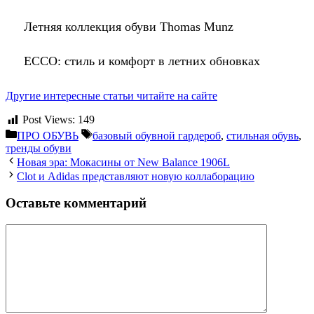
Летняя коллекция обуви Thomas Munz
ECCO: стиль и комфорт в летних обновках
Другие интересные статьи читайте на сайте
Post Views:
149
Рубрики
Метки
ПРО ОБУВЬ
базовый обувной гардероб
,
стильная обувь
,
тренды обуви
Новая эра: Мокасины от New Balance 1906L
Clot и Adidas представляют новую коллаборацию
Оставьте комментарий
Комментарий