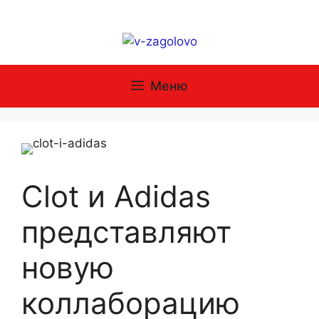
Перейти
к
содержимому
Меню
Clot и Adidas
представляют
новую
коллаборацию