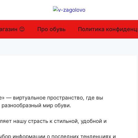
агазин 😊
Про обувь
Политика конфиденц
е» — виртуальное пространство, где вы
 разнообразный мир обуви.
еляет нашу страсть к стильной, удобной и
ыбор информации о последних тенденциях и