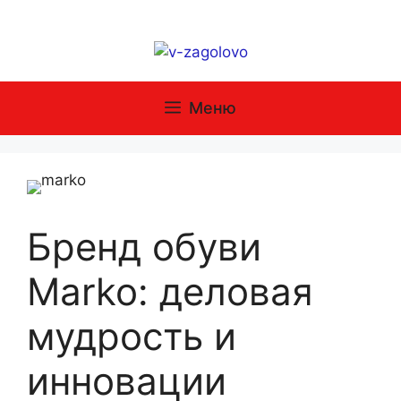
Перейти
к
содержимому
Меню
Бренд обуви
Marko: деловая
мудрость и
инновации