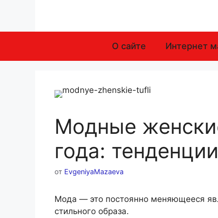
Перейти
к
содержимому
О сайте
Интернет м
Модные женски
года: тенденции
от
EvgeniyaMazaeva
Мода — это постоянно меняющееся явл
стильного образа.