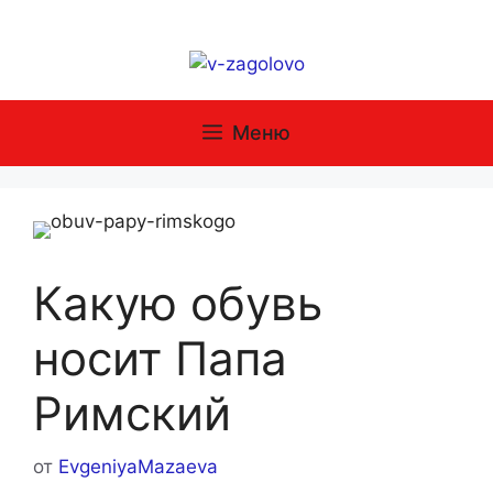
Перейти
к
содержимому
Меню
Какую обувь
носит Папа
Римский
от
EvgeniyaMazaeva