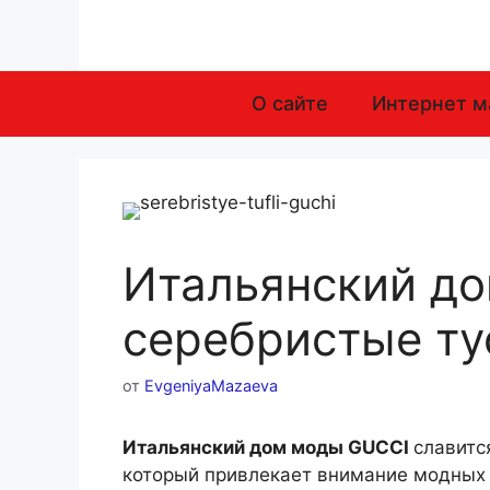
Перейти
к
содержимому
О сайте
Интернет м
Итальянский до
серебристые т
от
EvgeniyaMazaeva
Итальянский дом моды GUCCI
славитс
который привлекает внимание модных 