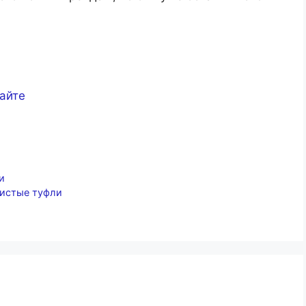
сайте
и
ристые туфли