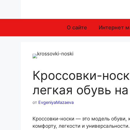
Перейти
к
содержимому
О сайте
Интернет м
Кроссовки-носк
легкая обувь н
от
EvgeniyaMazaeva
Кроссовки-носки — это модель обуви, 
комфорту, легкости и универсальности.