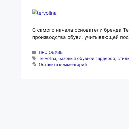
С самого начала основатели бренда Te
производства обуви, учитывающей по
Рубрики
ПРО ОБУВЬ
Метки
Tervolina
,
базовый обувной гардероб
,
стил
Оставьте комментарий