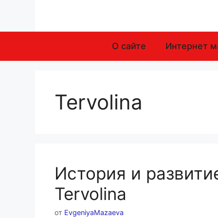
Перейти
к
содержимому
О сайте
Интернет м
Tervolina
История и развити
Tervolina
от
EvgeniyaMazaeva