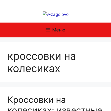
Перейти
к
содержимому
Меню
кроссовки на
колесиках
Кроссовки на
колесиках: известные