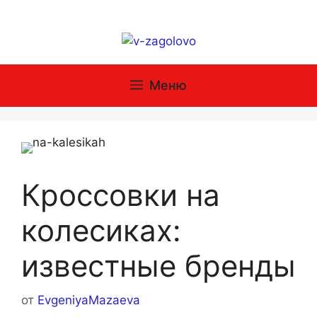
Перейти
к
содержимому
Меню
Кроссовки на
колесиках:
известные бренды
от
EvgeniyaMazaeva