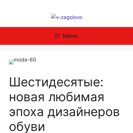
Перейти
к
содержимому
Меню
Шестидесятые:
новая любимая
эпоха дизайнеров
обуви