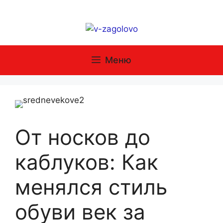
Перейти
к
содержимому
Меню
От носков до
каблуков: Как
менялся стиль
обуви век за