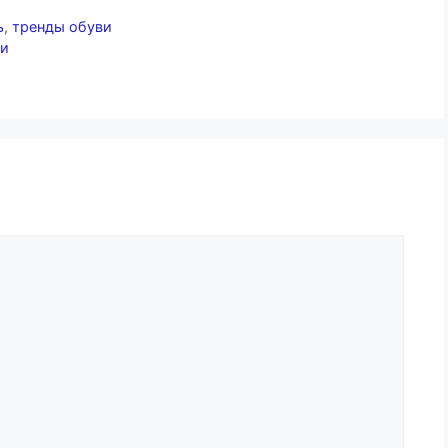
ь
,
тренды обуви
ви