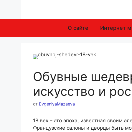
Перейти
к
содержимому
О сайте
Интернет м
Обувные шедевр
искусство и рос
от
EvgeniyaMazaeva
18 век – это эпоха, известная своим 
Французские салоны и дворцы быть мо