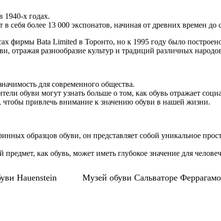
 1940-х годах.
 в себя более 13 000 экспонатов, начиная от древних времен до
сах фирмы Bata Limited в Торонто, но к 1995 году было построен
ви, отражая разнообразие культур и традиций различных народов
 значимость для современного общества.
ители обуви могут узнать больше о том, как обувь отражает соц
ы, чтобы привлечь внимание к значению обуви в нашей жизни.
ринных образцов обуви, он представляет собой уникальное прост
 предмет, как обувь, может иметь глубокое значение для челове
уви Hauenstein
Музей обуви Сальваторе Феррагамо