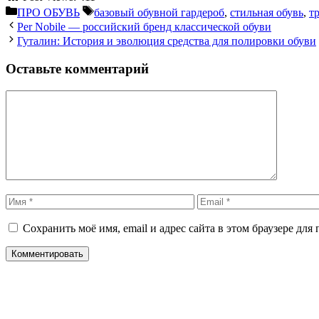
Рубрики
Метки
ПРО ОБУВЬ
базовый обувной гардероб
,
стильная обувь
,
т
Per Nobile — российский бренд классической обуви
Гуталин: История и эволюция средства для полировки обуви
Оставьте комментарий
Комментарий
Имя
Email
Сохранить моё имя, email и адрес сайта в этом браузере д