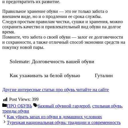
и предотвратить их развитие.
Правильное хранение обуви — это не только забота о
внешнем виде, но и о продлении ее срока службы.
Следуя простым правилам чистки, сушки и хранения, можно
сохранить качество и привлекательный вид обуви на долгое
время.
Помните, что забота о своей обуви — залог ее долговечности
и сохранности, а также отличный способ экономии средств на
покупку новой пары.
Solemate: Долговечность вашей обуви
Как ухаживать за белой обувью
Гуталин
Другие интересные статьи про обувь читайте на сайте
Post Views:
399
Рубрики
Метки
ПРО ОБУВЬ
базовый обувной гардероб
,
стильная обувь
,
тренды обуви
Как убрать запах из обуви в домашних условиях
Турецкая национальная обувь: традиции и современность