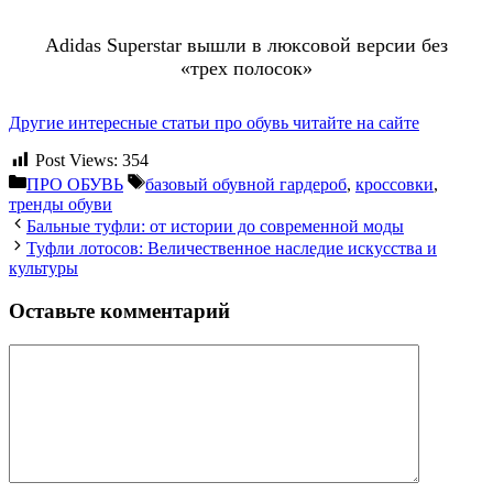
Аdidas Superstar вышли в люксовой версии без
«трех полосок»
Другие интересные статьи про обувь читайте на сайте
Post Views:
354
Рубрики
Метки
ПРО ОБУВЬ
базовый обувной гардероб
,
кроссовки
,
тренды обуви
Бальные туфли: от истории до современной моды
Туфли лотосов: Величественное наследие искусства и
культуры
Оставьте комментарий
Комментарий