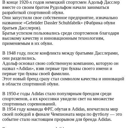
В конце 1920-х годов немецкий спортсмен Адольф Дасслер
вместе со своим братом Рудольфом начали заниматься
разработкой спортивной обуви.
Они запустили свое собственное предприятие, изначально
названное «Gebrüder Dassler Schuhfabrik» (Фабрика обуви
братьев Дасслеров).
Братья успехом пользовались среди спортсменов благодаря
высокому качеству и инновационным технологиям,
применяемым в их обуви.
В 1948 году, после конфликта между братьями Дасслерами,
они разделились.
Адольф основал свою собственную компанию, которую он
назвал «Adidas», взяв первые три буквы своего имени и
первые три буквы своей фамилии.
Этот новый бренд сразу стал символом качества и инноваций
в области спортивной обуви.
В 1950-е годы Adidas стало популярным брендом среди
спортсменов, а их кроссовки увидели свет на множестве
спортивных соревнований.
В 1954 году команда ФРГ, обутая в Adidas, впечатлила мир
своей победой в финале Чемпионата мира по футболу — это
событие стало настоящим прорывом для бренда Adidas.