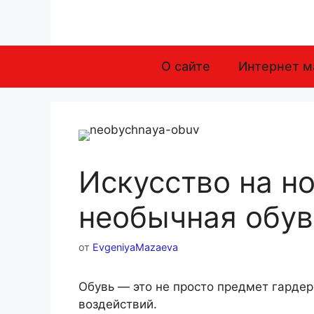
Перейти
к
содержимому
О сайте
Интернет м
Искусство на но
необычная обув
от
EvgeniyaMazaeva
Обувь — это не просто предмет гарде
воздействий.