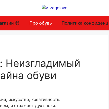
агазин 😊
Про обувь
Политика конфиденц
: Неизгладимый
зайна обуви
рия, искусство, креативность.
вем, и отражает дух эпохи.