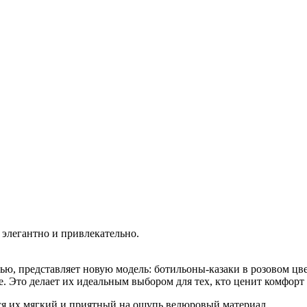
 элегантно и привлекательно.
ью, представляет новую модель: ботильоны-казаки в розовом цве
. Это делает их идеальным выбором для тех, кто ценит комфорт 
ся их мягкий и приятный на ощупь велюровый материал.