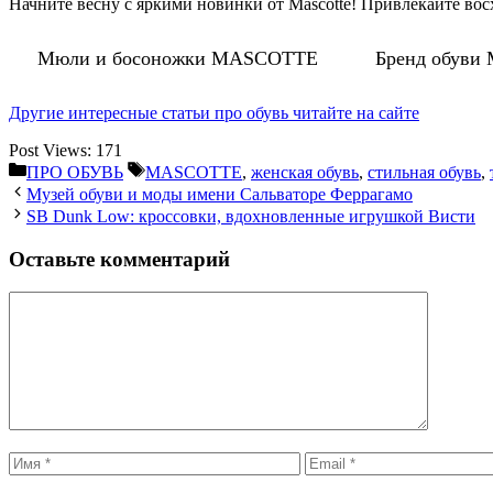
Начните весну с яркими новинки от Mascotte! Привлекайте во
Мюли и босоножки MASCOTTE
Бренд обуви 
Другие интересные статьи про обувь читайте на сайте
Post Views:
171
Рубрики
Метки
ПРО ОБУВЬ
MASCOTTE
,
женская обувь
,
стильная обувь
,
Музей обуви и моды имени Сальваторе Феррагамо
SB Dunk Low: кроссовки, вдохновленные игрушкой Висти
Оставьте комментарий
Комментарий
Имя
Email