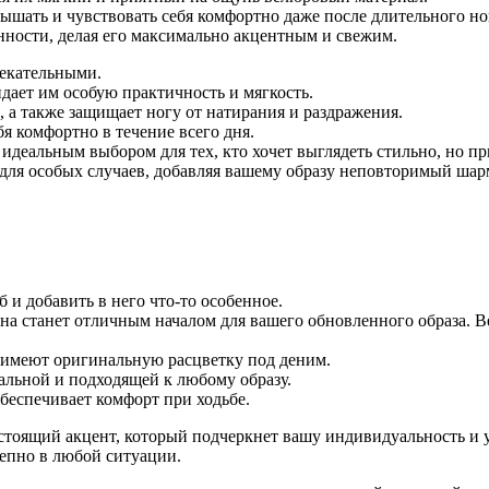
дышать и чувствовать себя комфортно даже после длительного н
нности, делая его максимально акцентным и свежим.
лекательными.
дает им особую практичность и мягкость.
а также защищает ногу от натирания и раздражения.
бя комфортно в течение всего дня.
идеальным выбором для тех, кто хочет выглядеть стильно, но пр
для особых случаев, добавляя вашему образу неповторимый шарм
б и добавить в него что-то особенное.
Она станет отличным началом для вашего обновленного образа. 
 имеют оригинальную расцветку под деним.
альной и подходящей к любому образу.
беспечивает комфорт при ходьбе.
настоящий акцент, который подчеркнет вашу индивидуальность и 
лепно в любой ситуации.