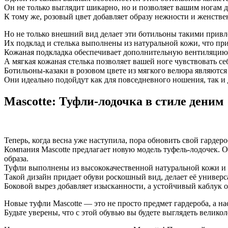
Он не только выглядит шикарно, но и позволяет вашим ногам 
К тому же, розовый цвет добавляет образу нежности и женстве
Но не только внешний вид делает эти ботильоны такими прив
Их подклад и стелька выполнены из натуральной кожи, что при
Кожаная подкладка обеспечивает дополнительную вентиляцию, 
А мягкая кожаная стелька позволяет вашей ноге чувствовать се
Ботильоны-казаки в розовом цвете из мягкого велюра являются 
Они идеально подойдут как для повседневного ношения, так и 
Mascotte: Туфли-лодочка в стиле деним
Теперь, когда весна уже наступила, пора обновить свой гардеро
Компания Mascotte предлагает новую модель туфель-лодочек. 
образа.
Туфли выполнены из высококачественной натуральной кожи и
Такой дизайн придает обуви роскошный вид, делает её универс
Боковой вырез добавляет изысканности, а устойчивый каблук о
Новые туфли Mascotte — это не просто предмет гардероба, а 
Будьте уверены, что с этой обувью вы будете выглядеть велико