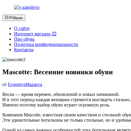
Перейти
к
содержимому
Меню
О сайте
Интернет магазин 😊
Про обувь
Политика конфиденциальности
Контакты
Mascotte: Весенние новинки обуви
от
EvgeniyaMazaeva
Весна — время перемен, обновлений и новых начинаний.
И в этот период каждая женщина стремится выглядеть стильно,
Именно поэтому выбор обуви играет огромную роль.
Компания Mascotte, известная своим качеством и стильной обув
Эти удивительные ботильоны не только стильные, но и удобные
Одной из самых важных особенностей этих ботильонов являет