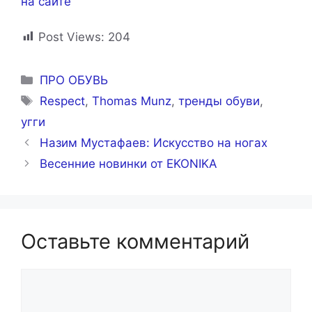
на сайте
Post Views:
204
Рубрики
ПРО ОБУВЬ
Метки
Respect
,
Thomas Munz
,
тренды обуви
,
угги
Назим Мустафаев: Искусство на ногах
Весенние новинки от EKONIKA
Оставьте комментарий
Комментарий