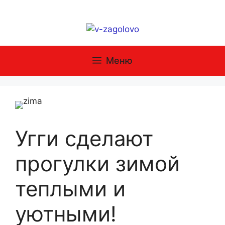
Перейти
к
содержимому
Меню
Угги сделают
прогулки зимой
теплыми и
уютными!