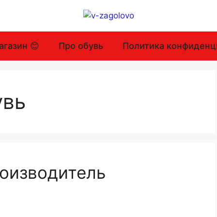
агазин 😊
Про обувь
Политика конфиденц
увь
оизводитель