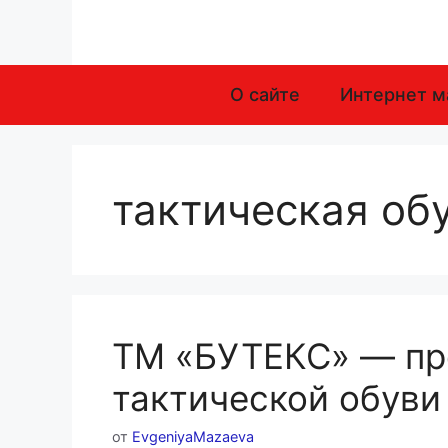
Перейти
к
содержимому
О сайте
Интернет м
тактическая об
ТМ «БУТЕКС» — пр
тактической обуви
от
EvgeniyaMazaeva