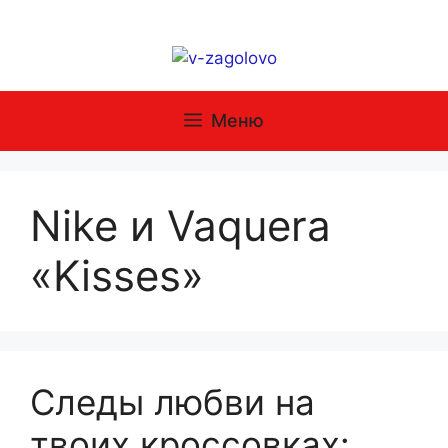
Перейти
к
содержимому
Меню
Nike и Vaquera
«Kisses»
Следы любви на
твоих кроссовках: