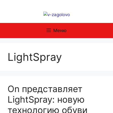
Перейти
к
содержимому
Меню
LightSpray
On представляет
LightSpray: новую
технологию обуви