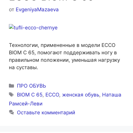
от
EvgeniyaMazaeva
Технологии, примененные в модели ECCO
BIOM C 65, помогают поддерживать ногу в
правильном положении, уменьшая нагрузку
на суставы.
Рубрики
ПРО ОБУВЬ
Метки
BIOM C 65
,
ECCO
,
женская обувь
,
Наташа
Рамсей-Леви
Оставьте комментарий