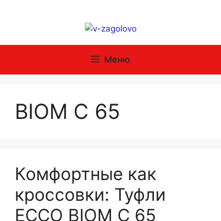
Перейти
к
содержимому
Меню
BIOM C 65
Комфортные как
кроссовки: Туфли
ECCO BIOM C 65