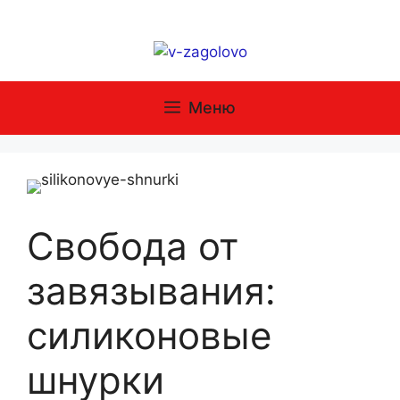
Перейти
к
содержимому
Меню
Свобода от
завязывания:
силиконовые
шнурки