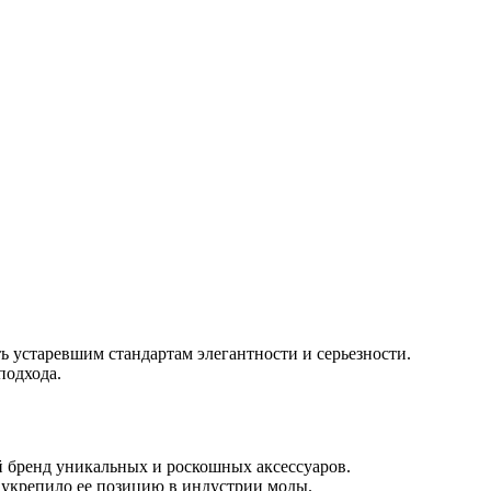
ь устаревшим стандартам элегантности и серьезности.
подхода.
ый бренд уникальных и роскошных аксессуаров.
 укрепило ее позицию в индустрии моды.