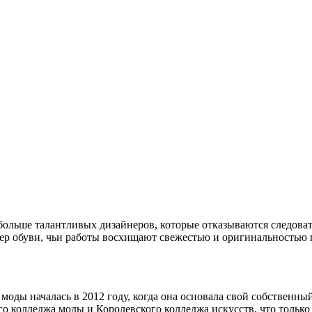
больше талантливых дизайнеров, которые отказываются следоват
ер обуви, чьи работы восхищают свежестью и оригинальностью 
 моды началась в 2012 году, когда она основала свой собственн
 колледжа моды и Королевского колледжа искусств, что только