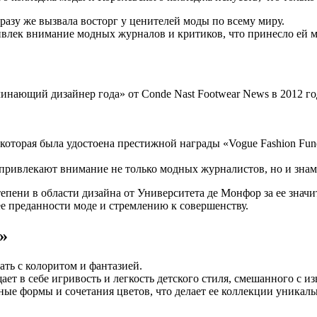
сразу же вызвала восторг у ценителей моды по всему миру.
лек внимание модных журналов и критиков, что принесло ей м
нающий дизайнер года» от Conde Nast Footwear News в 2012 го
которая была удостоена престижной награды «Vogue Fashion Fun
привлекают внимание не только модных журналистов, но и знам
епени в области дизайна от Университета де Монфор за ее значи
ее преданности моде и стремлению к совершенству.
»
ть с колоритом и фантазией.
ает в себе игривость и легкость детского стиля, смешанного с 
ные формы и сочетания цветов, что делает ее коллекции уника