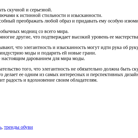
ыть скучной и серьезной.
 ключами к истинной стильности и изысканности.
пособный преображать любой образ и придавать ему особую изюми
 обычных модниц со всего мира.
 многие другие, что подтверждает высокий уровень ее мастерства
вают, что элегантность и изысканность могут идти рука об руку
 индустрию моды и подарить ей новые грани.
ее настоящим дарованием для мира моды.
ательство того, что элегантность не обязательно должна быть с
то делает ее одним из самых интересных и перспективных дизай
ит радость и вдохновение своим обладателям.
ь
,
тренды обуви