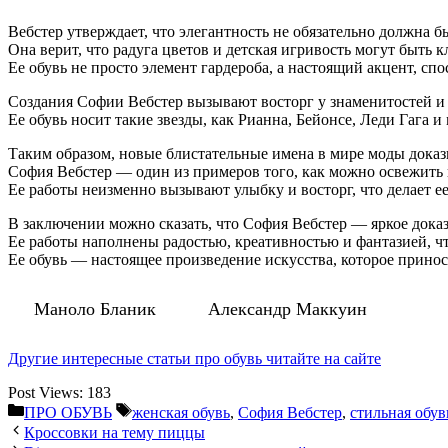
Вебстер утверждает, что элегантность не обязательно должна б
Она верит, что радуга цветов и детская игривость могут быть
Ее обувь не просто элемент гардероба, а настоящий акцент, с
Создания Софии Вебстер вызывают восторг у знаменитостей и
Ее обувь носит такие звезды, как Рианна, Бейонсе, Леди Гага и
Таким образом, новые блистательные имена в мире моды доказы
София Вебстер — один из примеров того, как можно освежить
Ее работы неизменно вызывают улыбку и восторг, что делает 
В заключении можно сказать, что София Вебстер — яркое доказ
Ее работы наполнены радостью, креативностью и фантазией, ч
Ее обувь — настоящее произведение искусства, которое принос
Маноло Бланик
Александр Маккуин
Другие интересные статьи про обувь читайте на сайте
Post Views:
183
Рубрики
Метки
ПРО ОБУВЬ
женская обувь
,
София Вебстер
,
стильная обув
Кроссовки на тему пиццы