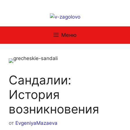
Перейти
к
содержимому
Меню
Сандалии:
История
возникновения
от
EvgeniyaMazaeva