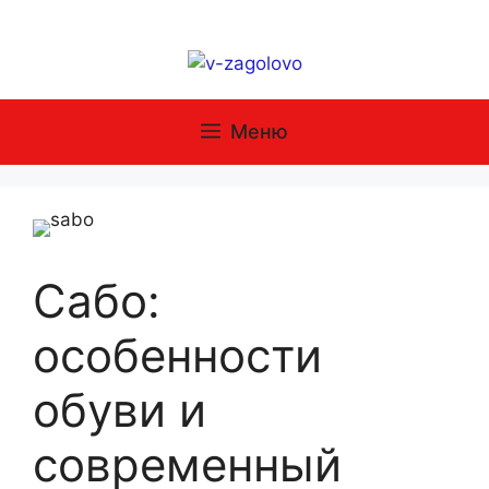
Перейти
к
содержимому
Меню
Сабо:
особенности
обуви и
современный