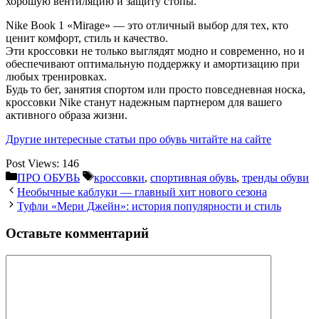
хорошую вентиляцию и защиту стопы.
Nike Book 1 «Mirage» — это отличный выбор для тех, кто
ценит комфорт, стиль и качество.
Эти кроссовки не только выглядят модно и современно, но и
обеспечивают оптимальную поддержку и амортизацию при
любых тренировках.
Будь то бег, занятия спортом или просто повседневная носка,
кроссовки Nike станут надежным партнером для вашего
активного образа жизни.
Другие интересные статьи про обувь читайте на сайте
Post Views:
146
Рубрики
Метки
ПРО ОБУВЬ
кроссовки
,
спортивная обувь
,
тренды обуви
Необычные каблуки — главный хит нового сезона
Туфли «Мери Джейн»: история популярности и стиль
Оставьте комментарий
Комментарий