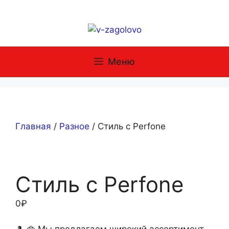
Перейти
к
содержимому
Меню
Главная
/
Разное
/ Стиль с Perfone
Стиль с Perfone
0
₽