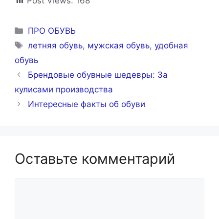
Post Views:
168
Рубрики
ПРО ОБУВЬ
Метки
летняя обувь
,
мужская обувь
,
удобная
обувь
Брендовые обувные шедевры: За
кулисами производства
Интересные факты об обуви
Оставьте комментарий
Комментарий