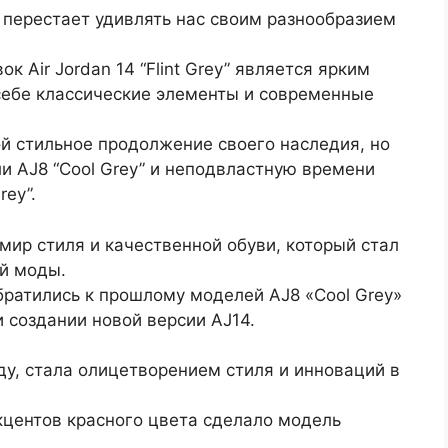
 перестает удивлять нас своим разнообразием
к Air Jordan 14 “Flint Grey” является ярким
 себе классические элементы и современные
ой стильное продолжение своего наследия, но
и AJ8 “Cool Grey” и неподвластную времени
rey”.
в мир стиля и качественной обуви, который стал
й моды.
братились к прошлому моделей AJ8 «Cool Grey»
и создании новой версии AJ14.
оду, стала олицетворением стиля и инноваций в
кцентов красного цвета сделало модель