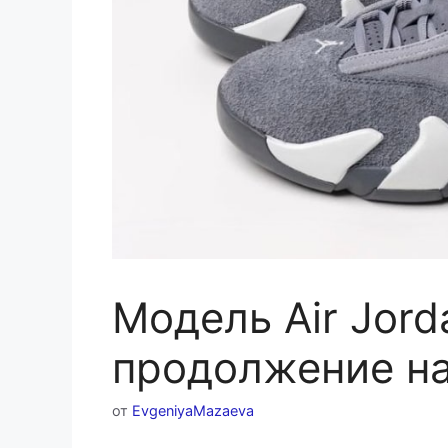
Модель Air Jord
продолжение н
от
EvgeniyaMazaeva