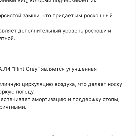
анный вид, который подчеркивает их
орсистой замши, что придает им роскошный
авляет дополнительный уровень роскоши и
ятной.
J14 “Flint Grey” является улучшенная
тличную циркуляцию воздуха, что делает носку
аркую погоду.
беспечивает амортизацию и поддержку стопы,
приятными.