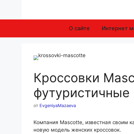
Перейти
к
содержимому
О сайте
Интернет м
Кроссовки Masc
футуристичные
от
EvgeniyaMazaeva
Компания Mascotte, известная своим к
новую модель женских кроссовок.