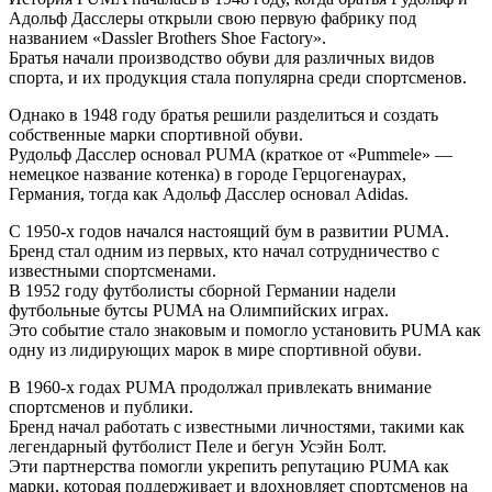
Адольф Дасслеры открыли свою первую фабрику под
названием «Dassler Brothers Shoe Factory».
Братья начали производство обуви для различных видов
спорта, и их продукция стала популярна среди спортсменов.
Однако в 1948 году братья решили разделиться и создать
собственные марки спортивной обуви.
Рудольф Дасслер основал PUMA (краткое от «Pummele» —
немецкое название котенка) в городе Герцогенаурах,
Германия, тогда как Адольф Дасслер основал Adidas.
С 1950-х годов начался настоящий бум в развитии PUMA.
Бренд стал одним из первых, кто начал сотрудничество с
известными спортсменами.
В 1952 году футболисты сборной Германии надели
футбольные бутсы PUMA на Олимпийских играх.
Это событие стало знаковым и помогло установить PUMA как
одну из лидирующих марок в мире спортивной обуви.
В 1960-х годах PUMA продолжал привлекать внимание
спортсменов и публики.
Бренд начал работать с известными личностями, такими как
легендарный футболист Пеле и бегун Усэйн Болт.
Эти партнерства помогли укрепить репутацию PUMA как
марки, которая поддерживает и вдохновляет спортсменов на