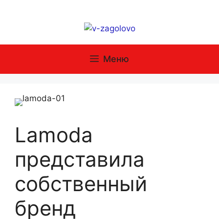
Перейти
к
содержимому
Меню
Lamoda
представила
собственный
бренд