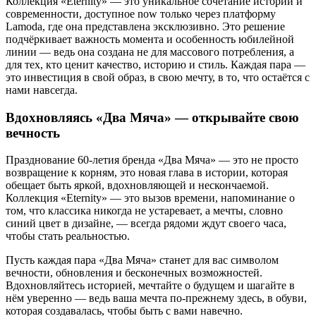
Коллекция «Eternity» — это уникальное сочетание истории и
современности, доступное now только через платформу
Lamoda, где она представлена эксклюзивно. Это решение
подчёркивает важность момента и особенность юбилейной
линии — ведь она создана не для массового потребления, а
для тех, кто ценит качество, историю и стиль. Каждая пара —
это инвестиция в свой образ, в свою мечту, в то, что остаётся с
нами навсегда.
Вдохновляясь «Два Мяча» — открывайте свою
вечность
Празднование 60-летия бренда «Два Мяча» — это не просто
возвращение к корням, это новая глава в истории, которая
обещает быть яркой, вдохновляющей и нескончаемой.
Коллекция «Eternity» — это вызов времени, напоминание о
том, что классика никогда не устаревает, а мечты, словно
синий цвет в дизайне, — всегда рядоми ждут своего часа,
чтобы стать реальностью.
Пусть каждая пара «Два Мяча» станет для вас символом
вечности, обновления и бесконечных возможностей.
Вдохновляйтесь историей, мечтайте о будущем и шагайте в
нём уверенно — ведь ваша мечта по-прежнему здесь, в обуви,
которая создавалась, чтобы быть с вами навечно.