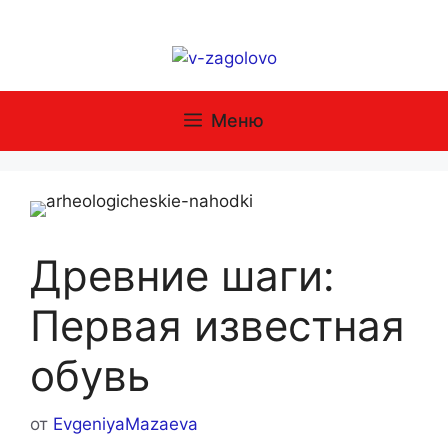
Перейти
к
содержимому
Меню
Древние шаги:
Первая известная
обувь
от
EvgeniyaMazaeva