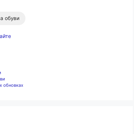
а обуви
сайте
и
уви
х обновках