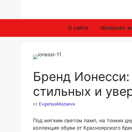
Перейти
к
содержимому
О сайте
Интернет м
Бренд Ионесси:
стильных и уве
от
EvgeniyaMazaeva
Под мягким светом ламп, на тонких д
коллекция обуви от Красноярского бре