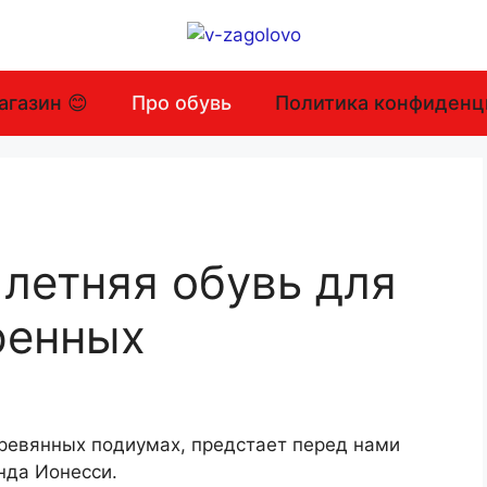
агазин 😊
Про обувь
Политика конфиденц
 летняя обувь для
ренных
еревянных подиумах, предстает перед нами
нда Ионесси.