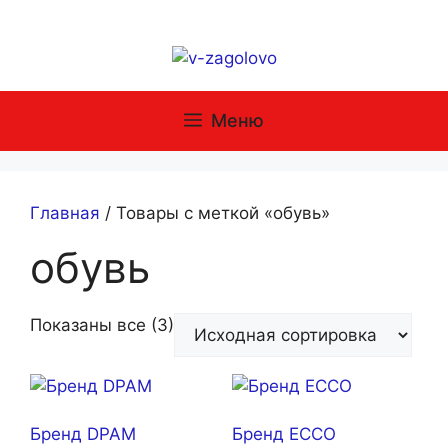
Перейти
к
содержимому
Меню
Главная
/ Товары с меткой «обувь»
обувь
Показаны все (3)
Бренд DPAM
Бренд ECCO